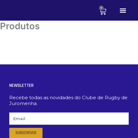
Skip
0
Cart
to
content
Produtos
NEWSLETTER
Recebe todas as novidades do Clube de Rugby de
Juromenha.
Email
SUBSCREVER